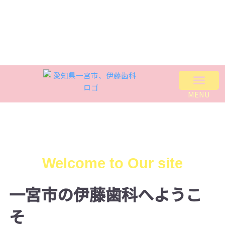
MENU
初めての方へ
アクセス
予約・問合わせ
診療科目
医院について
院長紹介
よくあるご質問
採用ページ
お役立ち動画
Welcome to Our site
一宮市の伊藤歯科へようこ
そ