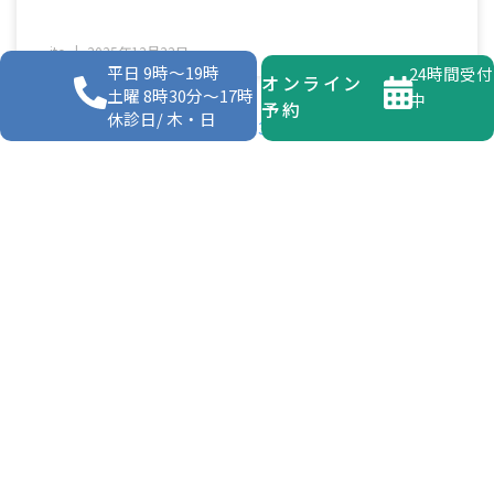
ito
2025年12月22日
平日 9時～19時
24時間受付
オンライン
土曜 8時30分～17時
中
予約
休診日/ 木・日
« Previous
1
2
3
4
5
Next »
Dental Care Specialties
診療科目のご案内
先ずは、あなたの歯のお悩みをお聞かせくだ
さい。