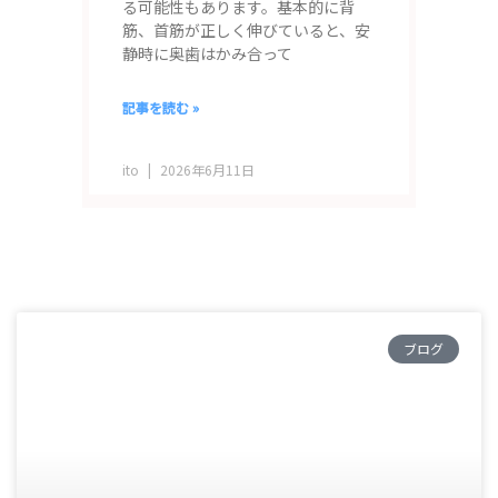
る可能性もあります。基本的に背
筋、首筋が正しく伸びていると、安
静時に奥歯はかみ合って
記事を読む »
ito
2026年6月11日
ペ
ペ
ペ
ペ
ペ
ー
ー
ー
ー
ー
ブログ
ジ
ジ
ジ
ジ
ジ