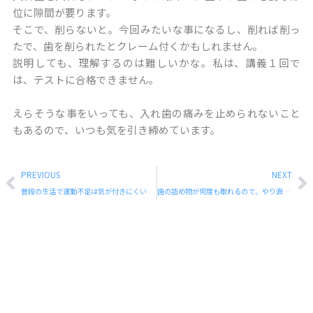
位に隙間が要ります。
そこで、削らないと。今回みたいな事になるし、削れば削っ
たで、歯を削られたとクレーム付くかもしれません。
説明しても、理解するのは難しいかな。私は、講義１回で
は、テストに合格できません。
えらそうな事をいっても、入れ歯の痛みを止められないこと
もあるので、いつも気を引き締めています。
Prev
N
PREVIOUS
NEXT
普段の生活で運動不足は気が付きにくい
歯の詰め物が何度も取れるので、やり直して欲しいと来院された