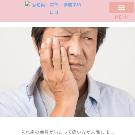
内
容
MENU
を
初めての方へ
アクセス
予約・問合わせ
診療科目
医院について
院長紹介
よくあるご質問
採用ページ
お役立ち動画
ス
キ
ッ
プ
入れ歯の金具が当たって痛い方が来院しまし