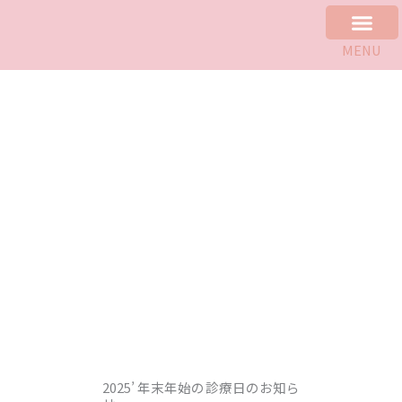
内
容
MENU
を
初めての方へ
アクセス
予約・問合わせ
診療科目
医院について
院長紹介
よくあるご質問
採用ページ
お役立ち動画
ス
キ
ッ
プ
2025’ 年末年始の診療日のお知ら