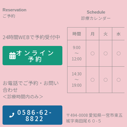
Reservation
Schedule
ご予約
診療カレンダー
時間
月
火
水
24時間WEBで予約受付中
9:00
オンライン
～
○
○
○
予約
12:00
14:30
～
○
○
○
お電話でご予約・お問い
19:00
合わせ
＜診療時間内のみ＞
0586-62-
〒494-0008 愛知県一宮市東五
8822
城字南田尾６０-５